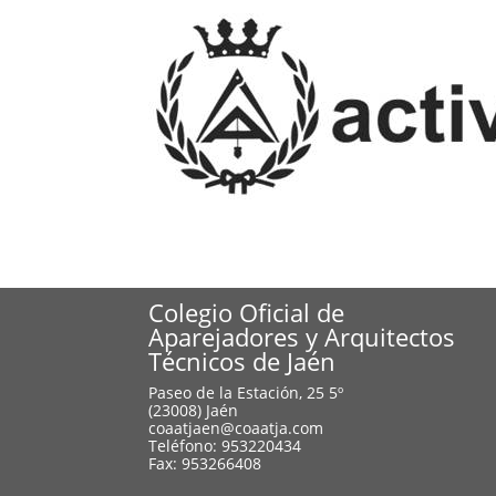
Colegio Oficial de
Aparejadores y Arquitectos
Técnicos de Jaén
Paseo de la Estación, 25 5º
(23008) Jaén
coaatjaen@coaatja.com
Teléfono: 953220434
Fax: 953266408