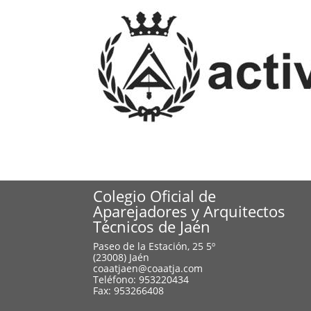
Colegio Oficial de
Aparejadores y Arquitectos
Técnicos de Jaén
Paseo de la Estación, 25 5º
(23008) Jaén
coaatjaen@coaatja.com
Teléfono: 953220434
Fax: 953266408