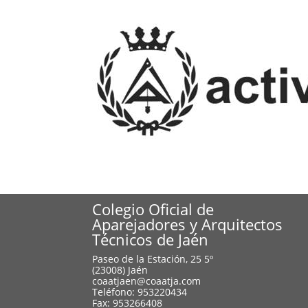
Colegio Oficial de
Aparejadores y Arquitectos
Técnicos de Jaén
Paseo de la Estación, 25 5º
(23008) Jaén
coaatjaen@coaatja.com
Teléfono: 953220434
Fax: 953266408