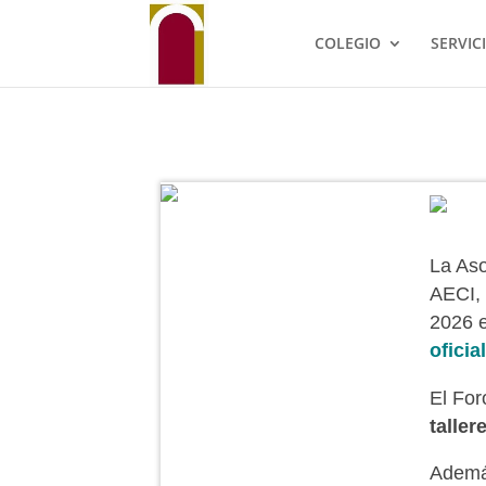
COLEGIO
SERVIC
La Aso
AECI, 
2026 e
oficia
El For
taller
Ademá