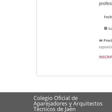
profes
Fech
🏢
L
🎟️
Prec
exposic
INSCRI
Colegio Oficial de
Aparejadores y Arquitectos
Técnicos de Jaén