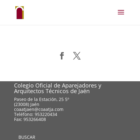
Colegio Oficial de Aparejadores y
Arquitectos Técnicos de Jaén
Paseo de la Estación, 25 5º
(23008) Jaén
coaatjaen@coaatja.com
Teléfono: 953220434
Fax: 953266408
BUSCAR