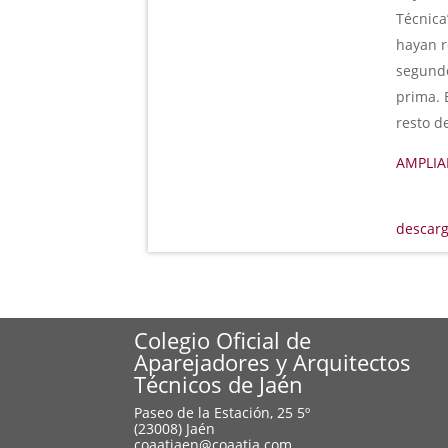
Técnica
hayan r
segundo
prima. 
resto d
AMPLIA
descarg
Colegio Oficial de
Aparejadores y Arquitectos
Técnicos de Jaén
Paseo de la Estación, 25 5º
(23008) Jaén
coaatjaen@coaatja.com