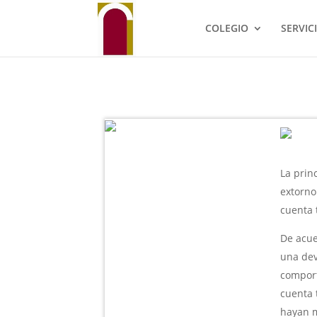
COLEGIO
SERVIC
La prin
extorno
cuenta 
De acue
una dev
comport
cuenta 
hayan m