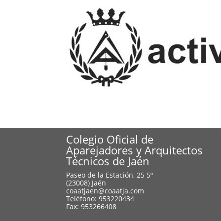
Colegio Oficial de
Aparejadores y Arquitectos
Técnicos de Jaén
Paseo de la Estación, 25 5º
(23008) Jaén
coaatjaen@coaatja.com
Teléfono: 953220434
Fax: 953266408